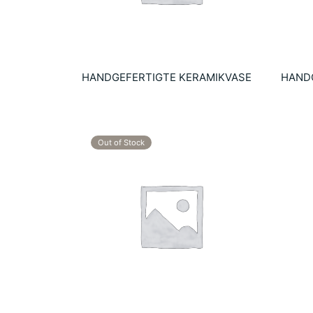
HANDGEFERTIGTE KERAMIKVASE
HAND
14.10
€
14.10
Añadir al carrito
Añadir
Out of Stock