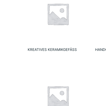
KREATIVES KERAMIKGEFÄSS
HAND
9.90
€
14.10
Añadir al carrito
Añadir