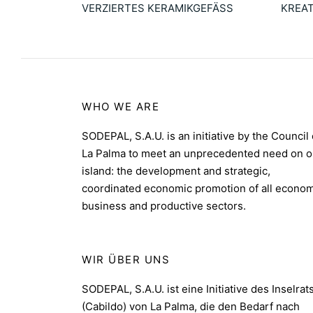
VERZIERTES KERAMIKGEFÄSS
KREAT
14.10
€
9.90
€
Leer más
Añadir
WHO WE ARE
SODEPAL, S.A.U. is an initiative by the Council 
La Palma to meet an unprecedented need on o
island: the development and strategic,
coordinated economic promotion of all econom
business and productive sectors.
WIR ÜBER UNS
SODEPAL, S.A.U. ist eine Initiative des Inselrat
(Cabildo) von La Palma, die den Bedarf nach