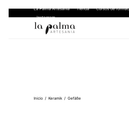
La Palma Artesanía
Tienda
Cursos de formac
Instagram
Inicio
/
Keramik
/
Gefäße