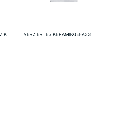
MIK
VERZIERTES KERAMIKGEFÄSS
14.10
€
Añadir al carrito