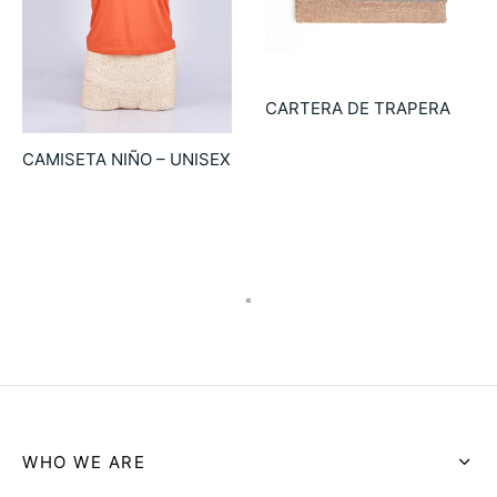
CARTERA DE TRAPERA
39.90
€
CAMISETA NIÑO – UNISEX
6.90
€
Cartera de trapera
Cartera pequeña de
algodón