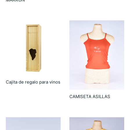
65.00
€
Cajita de regalo para vinos
39.00
€
CAMISETA ASILLAS
9.90
€