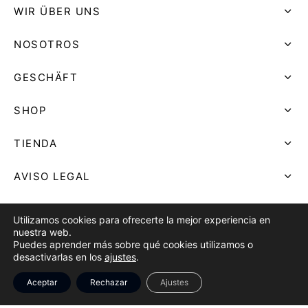
39.90
€
Utilizamos cookies para ofrecerte la mejor experiencia en
nuestra web.
Puedes aprender más sobre qué cookies utilizamos o
CARTERA PEQUEÑA DE
CARTERA TEJIDA
desactivarlas en los
ajustes
.
TRAPERA
39.90
€
15.90
€
Aceptar
Rechazar
Ajustes
Filtrar