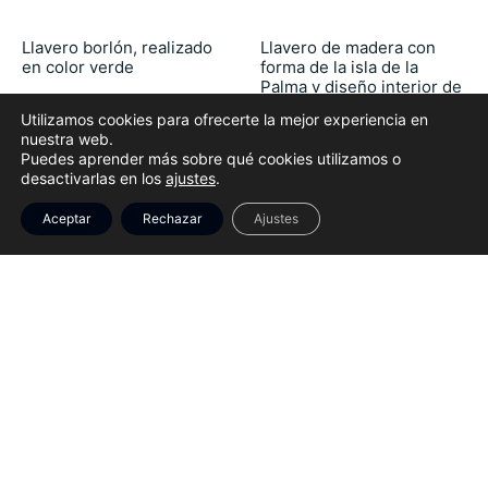
Llavero borlón, realizado
Llavero de madera con
en color verde
forma de la isla de la
Palma y diseño interior de
9.90
€
petroglifos
Utilizamos cookies para ofrecerte la mejor experiencia en
4.95
€
nuestra web.
Puedes aprender más sobre qué cookies utilizamos o
desactivarlas en los
ajustes
.
Aceptar
Rechazar
Ajustes
Filtrar
LLAVERO LGTBI
MAGNETE
8.75
€
9.00
€