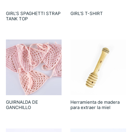
GIRL’S SPAGHETTI STRAP
GIRL’S T-SHIRT
TANK TOP
6.90
€
6.90
€
GUIRNALDA DE
Herramienta de madera
GANCHILLO
para extraer la miel
22.90
€
18.00
€