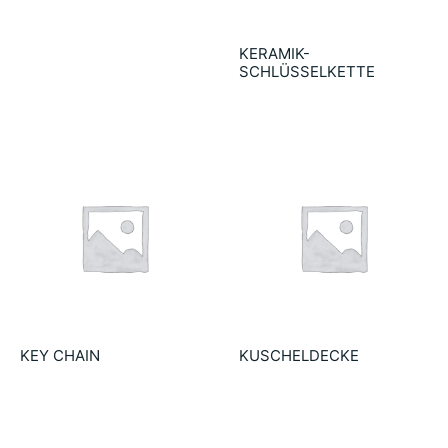
54.90
€
KERAMIK-
SCHLÜSSELKETTE
3.75
€
KEY CHAIN
KUSCHELDECKE
8.75
€
18.90
€