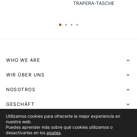
TRAPERA-TASCHE
39.90
€
WHO WE ARE
WIR ÜBER UNS
NOSOTROS
GESCHÄFT
Utilizamos cookies para ofrecerte la mejor experiencia en
SHOP
nuestra web.
Puedes aprender más sobre qué cookies utilizamos o
desactivarlas en los
ajustes
.
TIENDA