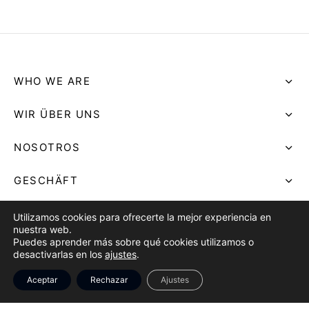
WHO WE ARE
WIR ÜBER UNS
NOSOTROS
GESCHÄFT
SHOP
Utilizamos cookies para ofrecerte la mejor experiencia en
nuestra web.
Puedes aprender más sobre qué cookies utilizamos o
TIENDA
desactivarlas en los
ajustes
.
AVISO LEGAL
Aceptar
Rechazar
Ajustes