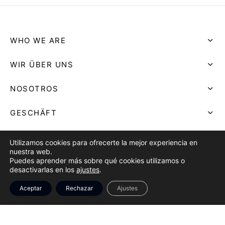
WHO WE ARE
WIR ÜBER UNS
NOSOTROS
GESCHÄFT
SHOP
Utilizamos cookies para ofrecerte la mejor experiencia en
nuestra web.
TIENDA
Puedes aprender más sobre qué cookies utilizamos o
desactivarlas en los
ajustes
.
AVISO LEGAL
Aceptar
Rechazar
Ajustes
LEGAL NOTICE