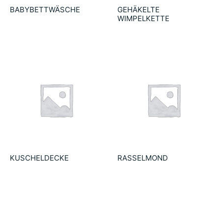
BABYBETTWÄSCHE
GEHÄKELTE
WIMPELKETTE
54.90
€
22.90
€
KUSCHELDECKE
RASSELMOND
18.90
€
23.90
€