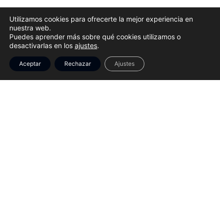
Utilizamos cookies para ofrecerte la mejor experiencia en
Email
nuestra web.
Puedes aprender más sobre qué cookies utilizamos o
desactivarlas en los
ajustes
.
Aceptar
Rechazar
Ajustes
Website
Guarda mi nombre, correo electrónico y web en este
navegador para la próxima vez que comente.