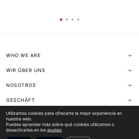
24.00
€
WHO WE ARE
WIR ÜBER UNS
NOSOTROS
GESCHÄFT
Utilizamos cookies para ofrecerte la mejor experiencia en
SHOP
nuestra web.
Puedes aprender más sobre qué cookies utilizamos o
TIENDA
desactivarlas en los
ajustes
.