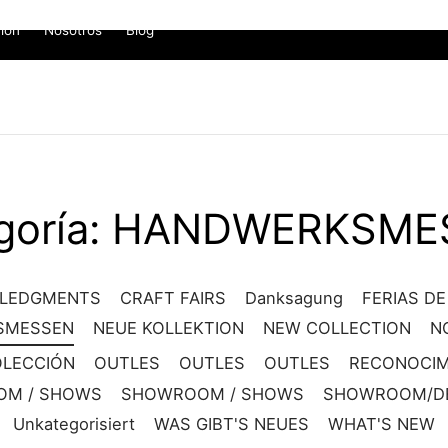
ión
Nosotros
Blog
goría:
HANDWERKSME
LEDGMENTS
CRAFT FAIRS
Danksagung
FERIAS DE
SMESSEN
NEUE KOLLEKTION
NEW COLLECTION
N
OLECCIÓN
OUTLES
OUTLES
OUTLES
RECONOCIM
M / SHOWS
SHOWROOM / SHOWS
SHOWROOM/DE
Unkategorisiert
WAS GIBT'S NEUES
WHAT'S NEW