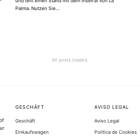
und teilt einen Stand mit dem Inselrat von La
Palma. Nutzen Sie…
All posts loaded.
GESCHÄFT
AVISO LEGAL
of
Geschäft
Aviso Legal
ur
Einkaufswagen
Política de Cookies