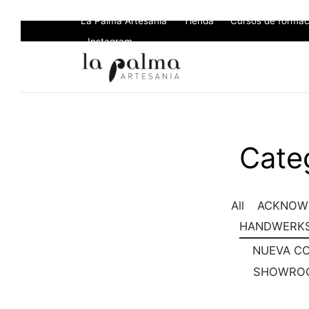
La Palma Artesanía
Tienda
Cursos de formac
Instagram
Cate
All
ACKNOW
HANDWERK
NUEVA C
SHOWROO